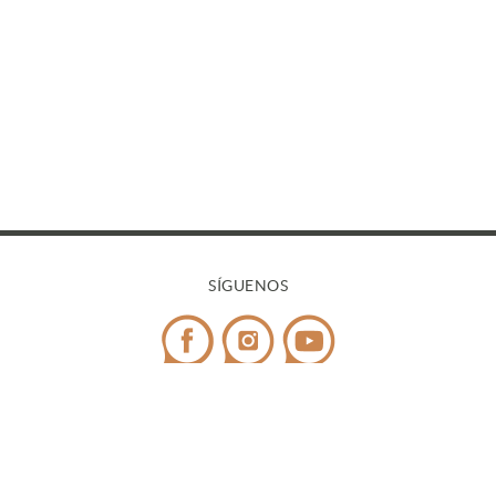
SÍGUENOS
CONTACTO
Teléfono:
972 545 058
/ WhatsApp:
698 99 52 85