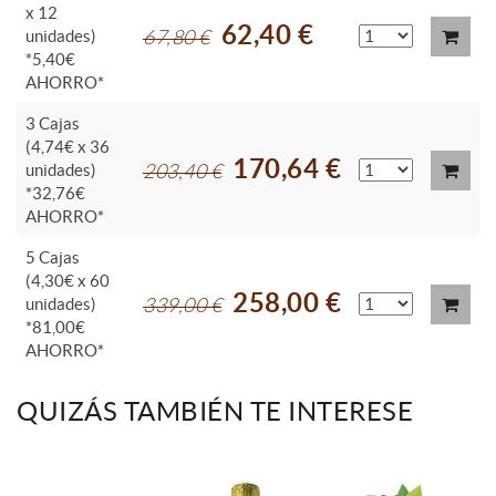
x 12
62,40 €
unidades)
67,80 €
*5,40€
AHORRO*
3 Cajas
(4,74€ x 36
170,64 €
unidades)
203,40 €
*32,76€
AHORRO*
5 Cajas
(4,30€ x 60
258,00 €
unidades)
339,00 €
*81,00€
AHORRO*
QUIZÁS TAMBIÉN TE INTERESE