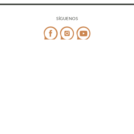
SÍGUENOS
CONTACTO
Teléfono:
972 545 058
/ WhatsApp:
698 99 52 85
¿Tienes dudas?
info@covicaemporda.com
C/ Sant Climent, s/n 17763 Masarac - Alt Empordà
(Girona)
De lunes a viernes de 9h a 18h
Fines de semana y festivos de 9h a 14h