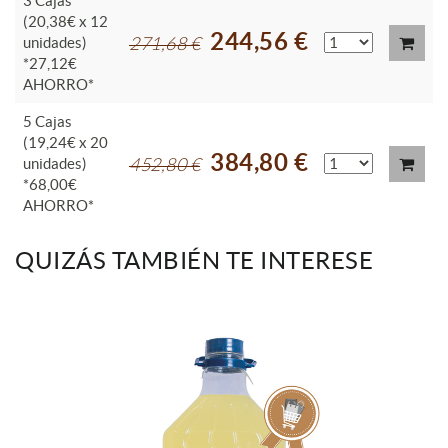
3 Cajas
(20,38€ x 12
244,56 €
unidades)
271,68 €
*27,12€
AHORRO*
5 Cajas
(19,24€ x 20
384,80 €
unidades)
452,80 €
*68,00€
AHORRO*
QUIZÁS TAMBIÉN TE INTERESE