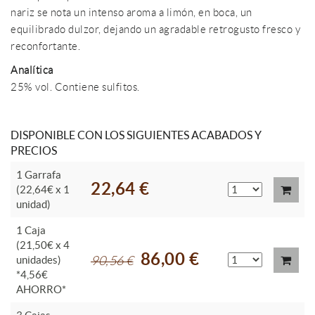
nariz se nota un intenso aroma a limón, en boca, un
equilibrado dulzor, dejando un agradable retrogusto fresco y
reconfortante.
Analítica
25% vol. Contiene sulfitos.
DISPONIBLE CON LOS SIGUIENTES ACABADOS Y
PRECIOS
1 Garrafa
22,64 €
(22,64€ x 1
unidad)
1 Caja
(21,50€ x 4
86,00 €
unidades)
90,56 €
*4,56€
AHORRO*