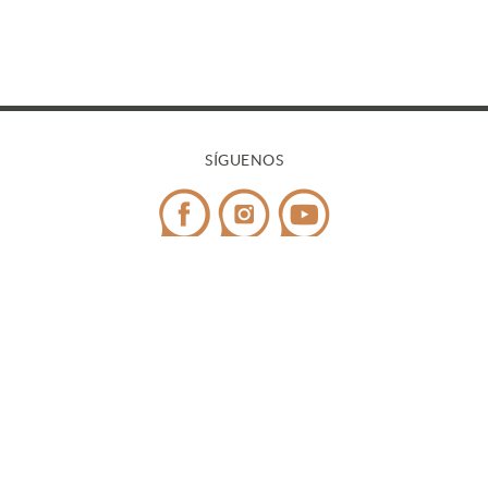
SÍGUENOS
CONTACTO
Teléfono:
972 545 058
/ WhatsApp:
698 99 52 85
¿Tienes dudas?
info@covicaemporda.com
C/ Sant Climent, s/n 17763 Masarac - Alt Empordà
(Girona)