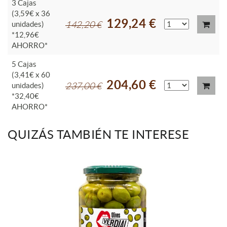
3 Cajas
(3,59€ x 36
129,24 €
unidades)
142,20 €
*12,96€
AHORRO*
5 Cajas
(3,41€ x 60
204,60 €
unidades)
237,00 €
*32,40€
AHORRO*
QUIZÁS TAMBIÉN TE INTERESE