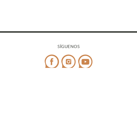
SÍGUENOS
CONTACTO
Teléfono:
972 545 058
/ WhatsApp:
698 99 52 85
¿Tienes dudas?
info@covicaemporda.com
C/ Sant Climent, s/n 17763 Masarac - Alt Empordà