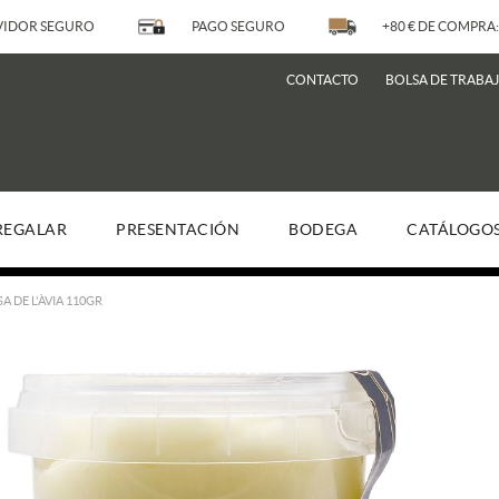
IDOR SEGURO
PAGO SEGURO
+80 € DE COMPRA:
CONTACTO
BOLSA DE TRABA
REGALAR
PRESENTACIÓN
BODEGA
CATÁLOGO
A DE L'ÀVIA 110GR