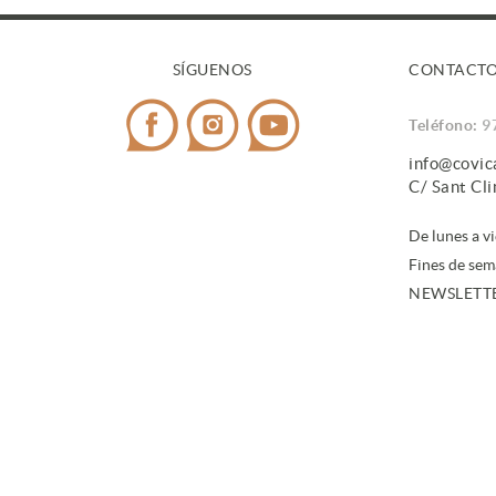
SÍGUENOS
CONTACT
Teléfono:
9
info@covi
C/ Sant Cl
De lunes a v
Fines de sem
NEWSLETT
Al suscrib
datos
.