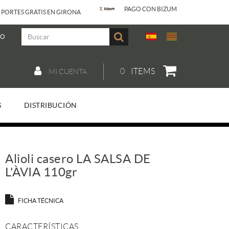
PAGO CON BIZUM
 PORTES GRATIS EN GIRONA
JO
0
ITEMS
MI CUENTA
S
DISTRIBUCIÓN
Alioli casero LA SALSA DE
L'ÀVIA 110gr
FICHA TÉCNICA
CARACTERÍSTICAS