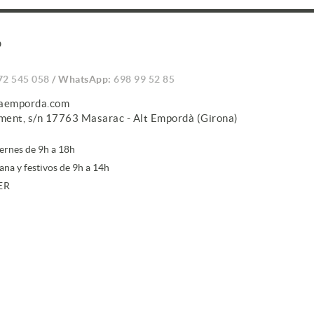
O
72 545 058
/ WhatsApp:
698 99 52 85
caemporda.com
iment, s/n 17763 Masarac - Alt Empordà (Girona)
iernes de 9h a 18h
ana y festivos de 9h a 14h
ER
irte a la newsletter, aceptas nuestra
política de protección de