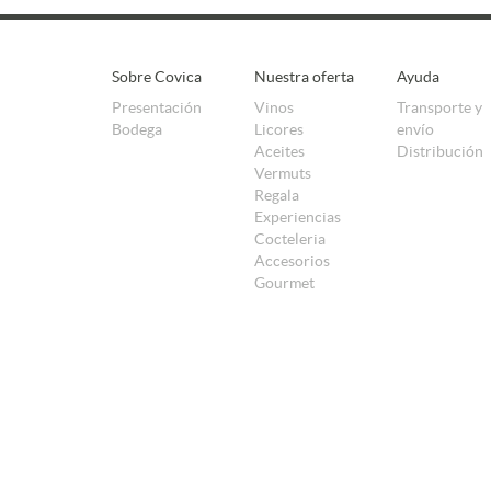
Sobre Covica
Nuestra oferta
Ayuda
Presentación
Vinos
Transporte y
Bodega
Licores
envío
Aceites
Distribución
Vermuts
Regala
Experiencias
Cocteleria
Accesorios
Gourmet
POLÍTICA DE COOKIES
AVISO LEGAL
POLÍTICA DE PRIVACIDAD
TÉRMINOS Y CONDICIONES DE VENTA