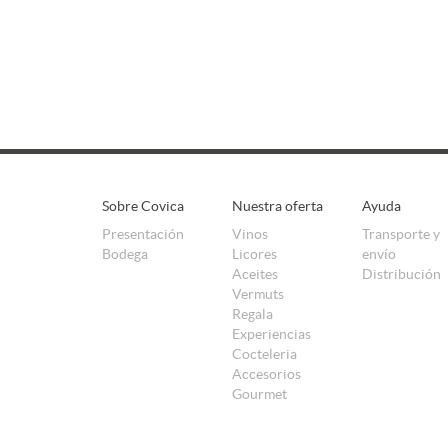
Sobre Covica
Nuestra oferta
Ayuda
Presentación
Vinos
Transporte y
Bodega
Licores
envío
Aceites
Distribución
Vermuts
Regala
Experiencias
Cocteleria
Accesorios
Gourmet