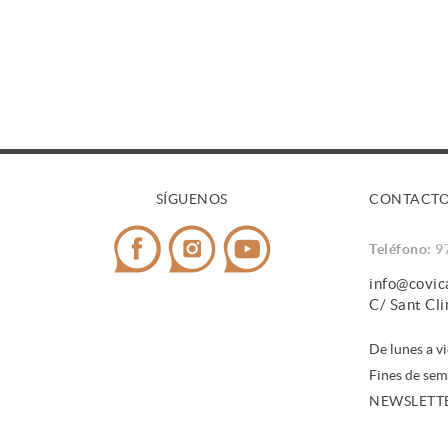
SÍGUENOS
CONTACT
Teléfono:
9
info@covi
C/ Sant Cl
De lunes a v
Fines de sem
NEWSLETT