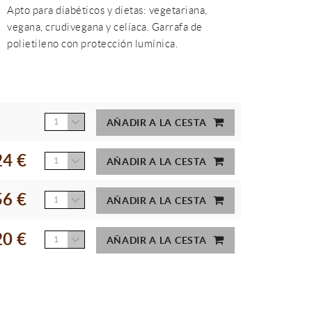
Apto para diabéticos y dietas: vegetariana,
vegana, crudivegana y celíaca. Garrafa de
polietileno con protección lumínica.
1
AÑADIR A LA CESTA
24 €
1
AÑADIR A LA CESTA
56 €
1
AÑADIR A LA CESTA
20 €
1
AÑADIR A LA CESTA