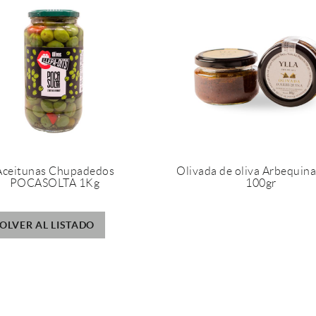
Aceitunas Chupadedos
Olivada de oliva Arbequin
POCASOLTA 1Kg
100gr
OLVER AL LISTADO