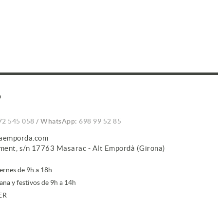
O
72 545 058
/ WhatsApp:
698 99 52 85
caemporda.com
iment, s/n 17763 Masarac - Alt Empordà (Girona)
iernes de 9h a 18h
ana y festivos de 9h a 14h
ER