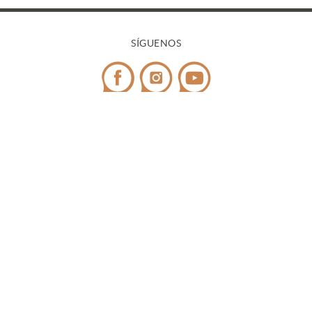
SÍGUENOS
CONTACTO
Teléfono:
972 545 058
/ WhatsApp:
698 99 52 85
¿Tienes dudas?
info@covicaemporda.com
C/ Sant Climent, s/n 17763 Masarac - Alt Empordà
(Girona)
De lunes a viernes de 9h a 18h
Fines de semana y festivos de 9h a 14h