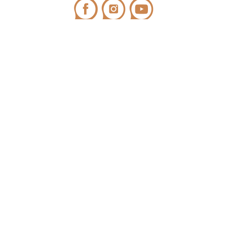
CONTACTO
Teléfono:
972 545 058
/ WhatsApp:
698 99 52 85
¿Tienes dudas?
info@covicaemporda.com
C/ Sant Climent, s/n 17763 Masarac - Alt Empordà
(Girona)
De lunes a viernes de 9h a 18h
Fines de semana y festivos de 9h a 14h
NEWSLETTER
Al suscribirte a la newsletter, aceptas nuestra
política de protección de
datos
.