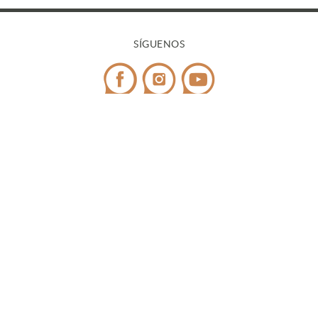
SÍGUENOS
CONTACTO
Teléfono:
972 545 058
/ WhatsApp:
698 99 52 85
¿Tienes dudas?
info@covicaemporda.com
C/ Sant Climent, s/n 17763 Masarac - Alt Empordà
(Girona)
De lunes a viernes de 9h a 18h
Fines de semana y festivos de 9h a 14h