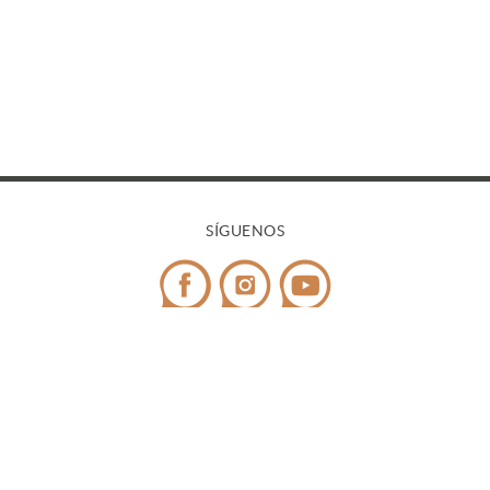
SÍGUENOS
CONTACTO
Teléfono:
972 545 058
/ WhatsApp:
698 99 52 85
¿Tienes dudas?