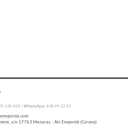
O
72 545 058
/ WhatsApp:
698 99 52 85
caemporda.com
iment, s/n 17763 Masarac - Alt Empordà (Girona)