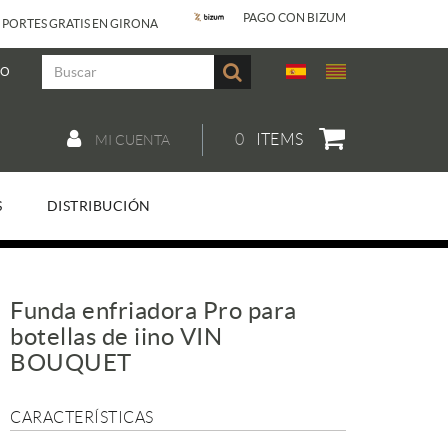
PAGO CON BIZUM
 PORTES GRATIS EN GIRONA
JO
0
ITEMS
MI CUENTA
S
DISTRIBUCIÓN
Funda enfriadora Pro para
botellas de iino VIN
BOUQUET
CARACTERÍSTICAS