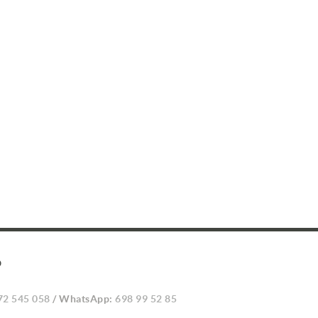
O
72 545 058
/ WhatsApp:
698 99 52 85