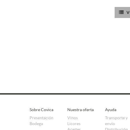
V
Sobre Covica
Nuestra oferta
Ayuda
Presentación
Vinos
Transporte y
Bodega
Licores
envío
Aceites
Distribución