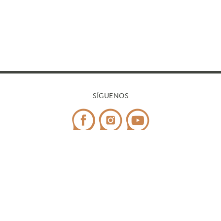
SÍGUENOS
CONTACTO
Teléfono:
972 545 058
/ WhatsApp:
698 99 52 85
¿Tienes dudas?