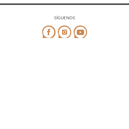
SÍGUENOS
CONTACTO
Teléfono:
972 545 058
/ WhatsApp:
698 99 52 85
¿Tienes dudas?
info@covicaemporda.com
C/ Sant Climent, s/n 17763 Masarac - Alt Empordà
(Girona)
De lunes a viernes de 9h a 18h
Fines de semana y festivos de 9h a 14h