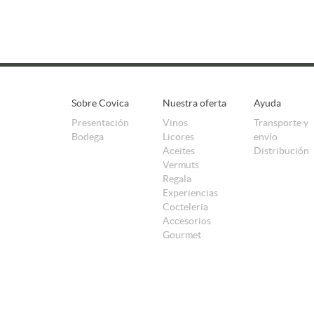
Sobre Covica
Nuestra oferta
Ayuda
Presentación
Vinos
Transporte y
Bodega
Licores
envío
Aceites
Distribución
Vermuts
Regala
Experiencias
Cocteleria
Accesorios
Gourmet