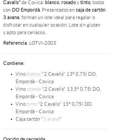
Cavalls”
de Covica:
blanco
,
rosado
y
tinto
, todos
con
DO Empordà
. Presentados en
caja de cartón
3 avana
, forman un lote ideal para regalar o
disfrutar en cualquier ocasión. Lote sin gluten
y apto para celíacos.
Referencia
: LOTVI-2005
Contiene:
Vino
blanco
"2 Cavalls" 13º 0,75l DO.
Empordà - Covica
Vino
rosado
"2 Cavalls" 13,5º 0,75l DO.
Empordà - Covica
Vino
tinto
"2 Cavalls" 13º 0,75l DO.
Empordà - Covica
Caja cartón "
3 avana
"
Opción de recogida