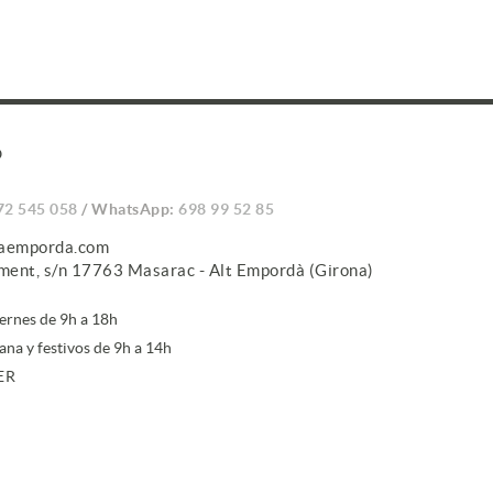
O
72 545 058
/ WhatsApp:
698 99 52 85
caemporda.com
iment, s/n 17763 Masarac - Alt Empordà (Girona)
iernes de 9h a 18h
ana y festivos de 9h a 14h
ER
irte a la newsletter, aceptas nuestra
política de protección de