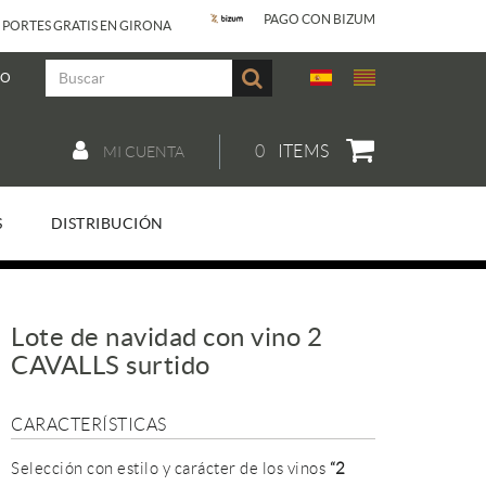
PAGO CON BIZUM
 PORTES GRATIS EN GIRONA
JO
0
ITEMS
MI CUENTA
S
DISTRIBUCIÓN
Lote de navidad con vino 2
CAVALLS surtido
CARACTERÍSTICAS
Selección con estilo y carácter de los vinos
“2