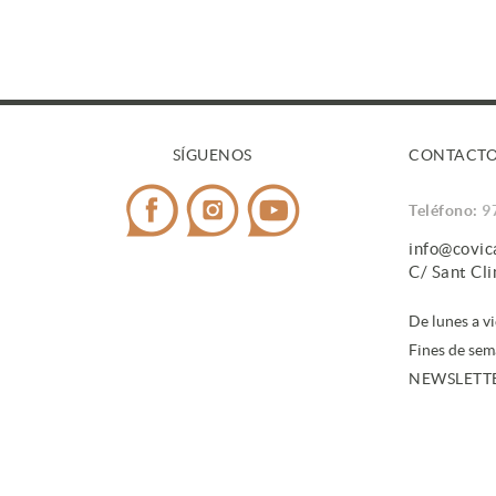
SÍGUENOS
CONTACT
Teléfono:
9
info@covi
C/ Sant Cl
De lunes a v
Fines de sem
NEWSLETT
Al suscrib
datos
.