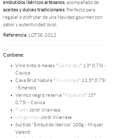
embutidos ibéricos artesanos
, acompañado de
aceites y dulces tradicionales
. Perfecto para
regalar o disfrutar de una Navidad gourmet con
sabor y autenticidad local.
Referencia
: LOTSE-2012
Contiene:
Vino tinto 6 meses "
Galifardeu
" 13º 0,75l -
Covica
Cava Brut Nature "
Nu Allonge
” 11,5º 0,75l
- Emendis
Vermut negro reserva "
Pocasolta
" 15º
0,75l - Covica
Fuet
- Jordi Vilarrasa
Longaniza
- Jordi Vilarrasa
Surtido “Embutido Ibérico” 100g - Miquel
Valentí