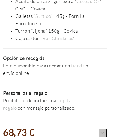
Aceite de oliva virgen extra "
Gotes d'Or
"
0,50l - Covica
Galletas “
Surtido
” 145g - Forn La
Barceloneta
Turrón “Jijona” 150g - Covica
Caja cartón “
Box Christmas
”
Opción de recogida
Lote disponible para recoger en
tienda
o
envío
online
.
Personaliza el regalo
Posibilidad de incluir una
tarjeta
regalo
con mensaje personalizado.
68,73 €
1