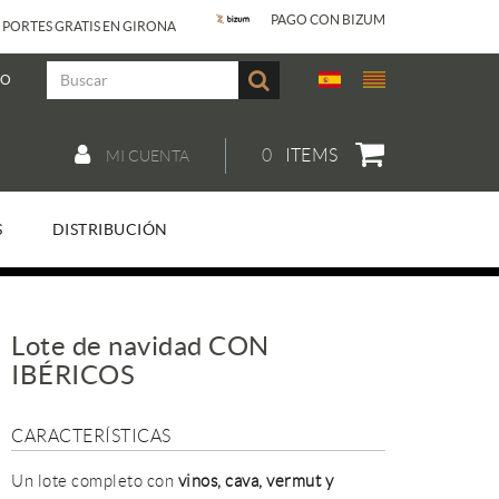
PAGO CON BIZUM
 PORTES GRATIS EN GIRONA
JO
0
ITEMS
MI CUENTA
S
DISTRIBUCIÓN
Lote de navidad CON
IBÉRICOS
CARACTERÍSTICAS
Un lote completo con
vinos, cava, vermut y