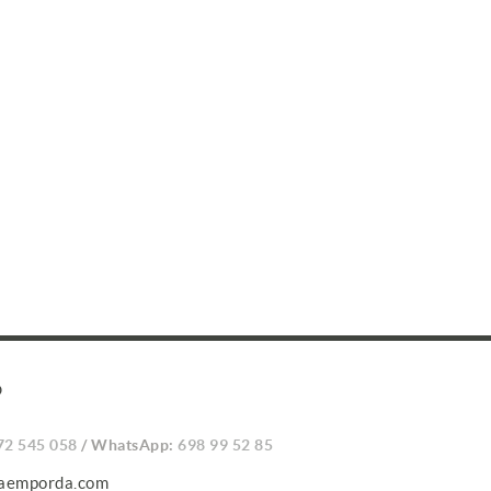
O
72 545 058
/ WhatsApp:
698 99 52 85
caemporda.com