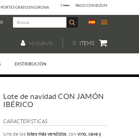
PAGO CON BIZUM
 PORTES GRATIS EN GIRONA
JO
0
ITEMS
MI CUENTA
S
DISTRIBUCIÓN
Lote de navidad CON JAMÓN
IBÉRICO
CARACTERÍSTICAS
Uno de los
lotes más vendidos
, con
vino, cava y