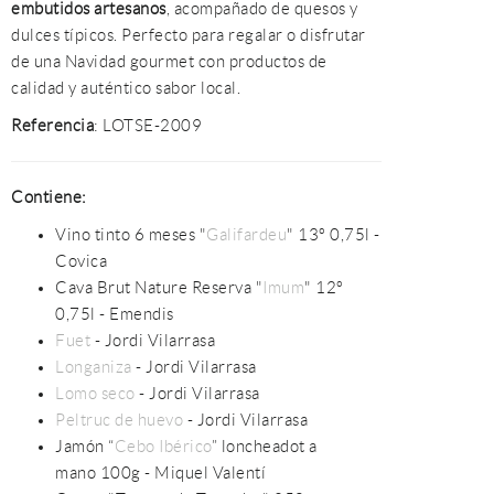
embutidos artesanos
, acompañado de quesos y
dulces típicos. Perfecto para regalar o disfrutar
de una Navidad gourmet con productos de
calidad y auténtico sabor local.
Referencia
: LOTSE-2009
Contiene:
Vino tinto 6 meses "
Galifardeu
" 13º 0,75l -
Covica
Cava Brut Nature Reserva "
Imum
" 12º
0,75l - Emendis
Fuet
- Jordi Vilarrasa
Longaniza
- Jordi Vilarrasa
Lomo seco
- Jordi Vilarrasa
Peltruc de huevo
- Jordi Vilarrasa
Jamón “
Cebo Ibérico
” loncheadot a
mano 100g - Miquel Valentí