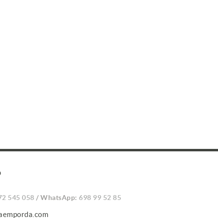
O
72 545 058
/ WhatsApp:
698 99 52 85
caemporda.com