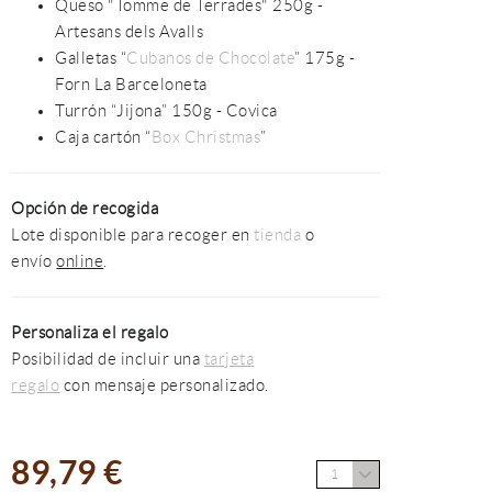
Queso "Tomme de Terrades" 250g -
Artesans dels Avalls
Galletas “
Cubanos de Chocolate
” 175g -
Forn La Barceloneta
Turrón “Jijona” 150g - Covica
Caja cartón “
Box Christmas
”
Opción de recogida
Lote disponible para recoger en
tienda
o
envío
online
.
Personaliza el regalo
Posibilidad de incluir una
tarjeta
regalo
con mensaje personalizado.
89,79 €
1