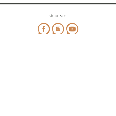
SÍGUENOS
CONTACTO
Teléfono:
972 545 058
/ WhatsApp:
698 99 52 85
¿Tienes dudas?
info@covicaemporda.com
C/ Sant Climent, s/n 17763 Masarac - Alt Empordà
(Girona)
De lunes a viernes de 9h a 18h
Fines de semana y festivos de 9h a 14h