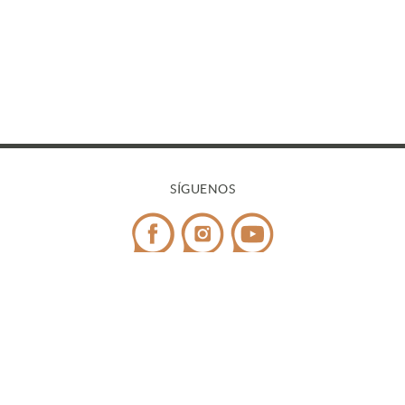
SÍGUENOS
CONTACTO
Teléfono:
972 545 058
/ WhatsApp:
698 99 52 85
¿Tienes dudas?