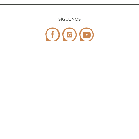
SÍGUENOS
CONTACTO
Teléfono:
972 545 058
/ WhatsApp:
698 99 52 85
¿Tienes dudas?
info@covicaemporda.com
C/ Sant Climent, s/n 17763 Masarac - Alt Empordà
(Girona)
De lunes a viernes de 9h a 18h
Fines de semana y festivos de 9h a 14h