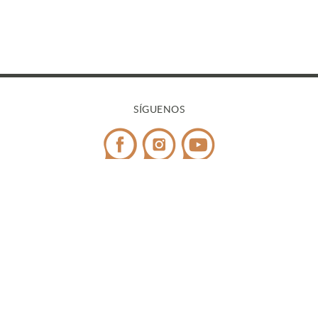
SÍGUENOS
CONTACTO
Teléfono:
972 545 058
/ WhatsApp:
698 99 52 85
¿Tienes dudas?
info@covicaemporda.com
C/ Sant Climent, s/n 17763 Masarac - Alt Empordà