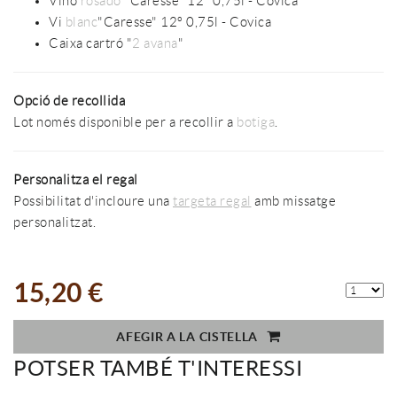
Vino
rosado
"Caresse" 12º 0,75l - Covica
Vi
blanc
"Caresse" 12º 0,75l - Covica
Caixa cartró "
2 avana
"
Opció de recollida
Lot només disponible per a recollir a
botiga
.
Personalitza el regal
Possibilitat d'incloure una
targeta regal
amb missatge
personalitzat.
15,20 €
AFEGIR A LA CISTELLA
POTSER TAMBÉ T'INTERESSI