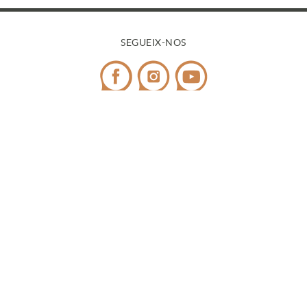
SEGUEIX-NOS
CONTACTE
Telèfon:
972 545 058
/ WhatsApp:
698 99 52 85
¿Tens dubtes?
info@covicaemporda.com
C/ Sant Climent, s/n 17763 Masarac - Alt Empordà
(Girona)
De dilluns a divendres de 9h a 18h
Caps de setmana i festius de 9h a 14h