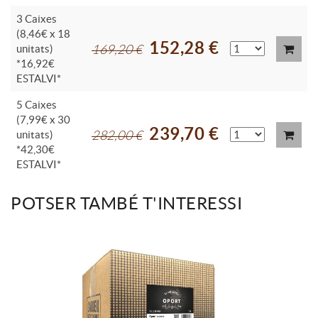
3 Caixes
(8,46€ x 18
152,28 €
unitats)
169,20 €
*16,92€
ESTALVI*
5 Caixes
(7,99€ x 30
239,70 €
unitats)
282,00 €
*42,30€
ESTALVI*
POTSER TAMBÉ T'INTERESSI