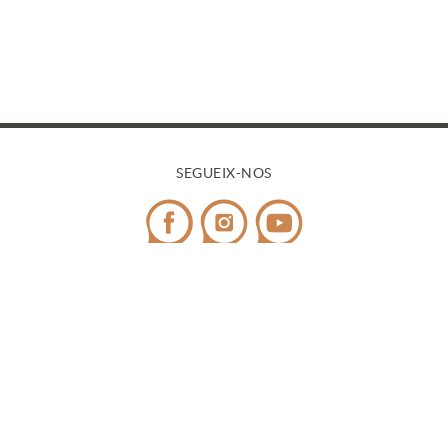
SEGUEIX-NOS
CONTACTE
Telèfon:
972 545 058
/ WhatsApp:
698 99 52 85
¿Tens dubtes?
info@covicaemporda.com