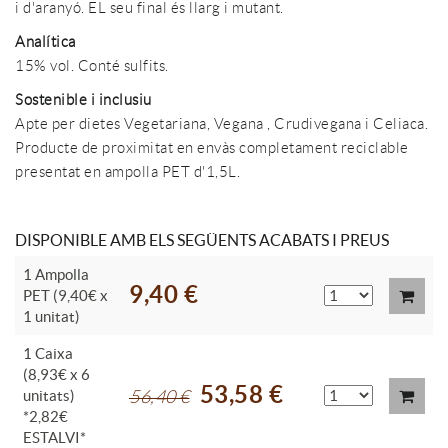
i d'aranyó. EL seu final és llarg i mutant.
Analítica
15% vol. Conté sulfits.
Sostenible i inclusiu
Apte per dietes Vegetariana, Vegana , Crudivegana i Celiaca.
Producte de proximitat en envàs completament reciclable
presentat en ampolla PET d'1,5L.
DISPONIBLE AMB ELS SEGÜENTS ACABATS I PREUS
1 Ampolla
9,40 €
PET (9,40€ x
1 unitat)
1 Caixa
(8,93€ x 6
53,58 €
unitats)
56,40 €
*2,82€
ESTALVI*