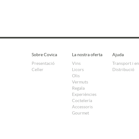
Sobre Covica
La nostra oferta
Ajuda
Presentació
Vins
Transport i e
Celler
Licors
Distribució
Olis
Vermuts
Regala
Experiències
Coctelería
Accessoris
Gourmet