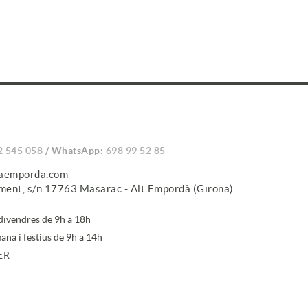
2 545 058
/ WhatsApp:
698 99 52 85
caemporda.com
iment, s/n 17763 Masarac - Alt Empordà (Girona)
 divendres de 9h a 18h
ana i festius de 9h a 14h
ER
ure't a la newsletter, acceptes la nostra
política de protecció