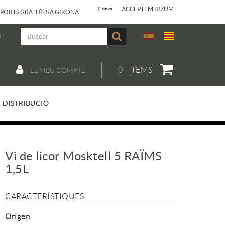
ACCEPTEM BIZUM
PORTS GRATUÏTS A GIRONA
LL
0
ITEMS
EL MEU COMPTE
DISTRIBUCIÓ
Vi de licor Mosktell 5 RAÏMS
1,5L
CARACTERÍSTIQUES
Origen