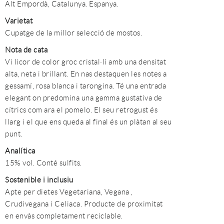
Alt Empordà, Catalunya. Espanya.
Varietat
Cupatge de la millor selecció de mostos.
Nota de cata
Vi licor de color groc cristal·lí amb una densitat
alta, neta i brillant. En nas destaquen les notes a
gessamí, rosa blanca i tarongina. Té una entrada
elegant on predomina una gamma gustativa de
cítrics com ara el pomelo. El seu retrogust és
llarg i el que ens queda al final és un plàtan al seu
punt.
Analítica
15% vol. Conté sulfits.
Sostenible i inclusiu
Apte per dietes Vegetariana, Vegana ,
Crudivegana i Celiaca. Producte de proximitat
en envàs completament reciclable.