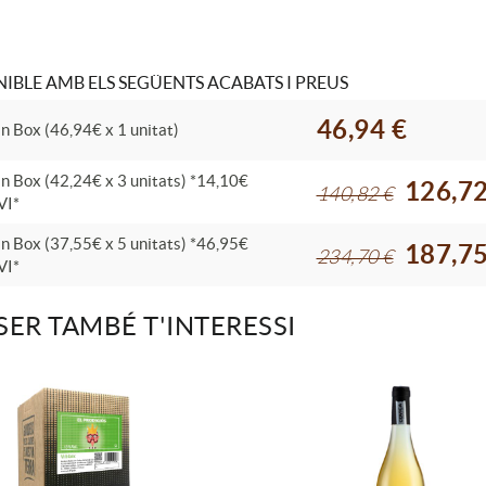
IBLE AMB ELS SEGÜENTS ACABATS I PREUS
46,94 €
In Box (46,94€ x 1 unitat)
In Box (42,24€ x 3 unitats) *14,10€
126,72
140,82 €
VI*
In Box (37,55€ x 5 unitats) *46,95€
187,75
234,70 €
VI*
SER TAMBÉ T'INTERESSI