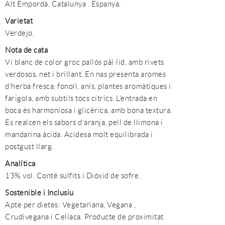
Alt Empordà, Catalunya . Espanya.
Varietat
Verdejo.
Nota de cata
Vi blanc de color groc pallós pàl·lid, amb rivets
verdosos, net i brillant. En nas presenta aromes
d'herba fresca, fonoll, anís, plantes aromàtiques i
farigola, amb subtils tocs cítrics. L'entrada en
boca és harmoniosa i glicèrica, amb bona textura.
Es realcen els sabors d'aranja, pell de llimona i
mandarina àcida. Acidesa molt equilibrada i
postgust llarg.
Analítica
13% vol. Conté sulfits i Diòxid de sofre.
Sostenible i Inclusiu
Apte per dietes: Vegetariana, Vegana ,
Crudivegana i Celíaca. Producte de proximitat