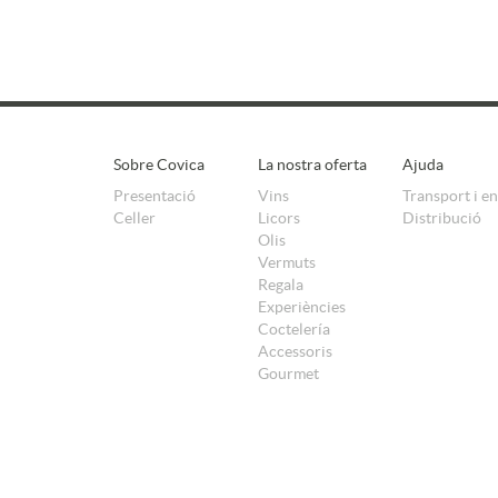
Sobre Covica
La nostra oferta
Ajuda
Presentació
Vins
Transport i e
Celler
Licors
Distribució
Olis
Vermuts
Regala
Experiències
Coctelería
Accessoris
Gourmet