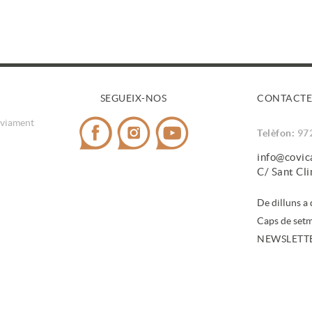
SEGUEIX-NOS
CONTACTE
nviament
Telèfon:
97
info@covi
C/ Sant Cl
De dilluns a
Caps de setm
NEWSLETT
En subscri
de dades
.