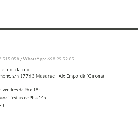
2 545 058
/ WhatsApp:
698 99 52 85
caemporda.com
iment, s/n 17763 Masarac - Alt Empordà (Girona)
 divendres de 9h a 18h
ana i festius de 9h a 14h
ER
ure't a la newsletter, acceptes la nostra
política de protecció