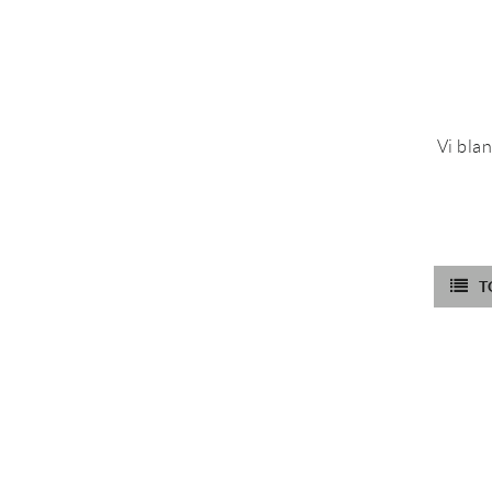
Vi bla
T