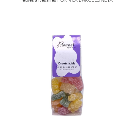
Teules artesanes FORN LA BARCELONETA