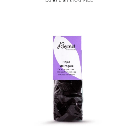
Boles d’anís RAYMEL