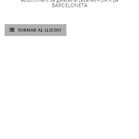
Assortiment de galetes artesanes FORN LA
BARCELONETA
TORNAR AL LLISTAT