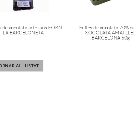
 de xocolata artesans FORN
Fulles de xocolata 70% c
LA BARCELONETA
XOCOLATA AMATLLE
BARCELONA 60g
ORNAR AL LLISTAT