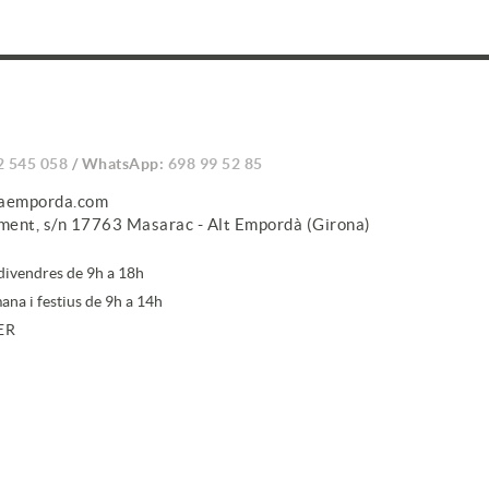
2 545 058
/ WhatsApp:
698 99 52 85
caemporda.com
iment, s/n 17763 Masarac - Alt Empordà (Girona)
 divendres de 9h a 18h
ana i festius de 9h a 14h
ER
ure't a la newsletter, acceptes la nostra
política de protecció