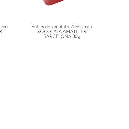
acau
Fulles de xocolata 70% cacau
R
XOCOLATA AMATLLER
BARCELONA 30g