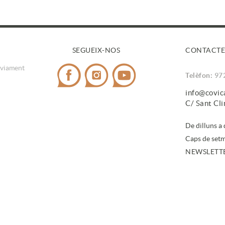
SEGUEIX-NOS
CONTACTE
nviament
Telèfon:
97
info@covi
C/ Sant Cl
De dilluns a
Caps de setm
NEWSLETT
En subscri
de dades
.