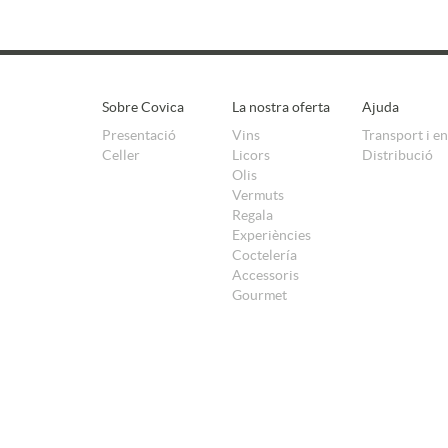
Sobre Covica
La nostra oferta
Ajuda
Presentació
Vins
Transport i e
Celler
Licors
Distribució
Olis
Vermuts
Regala
Experiències
Coctelería
Accessoris
Gourmet
POLÍTICA DE COOKIES
AVÍS LEGAL
POLÍTICA DE PRIVACITAT