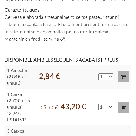
Característiques
Cervesa elaborada artesanalment, sense pasteuritzar ni
filtrar i no conté additius. El sediment present forma part de
la refermentació en ampolla i pot causar terbolesa.
Mantenir en fred i servir a 6º.
DISPONIBLE AMB ELS SEGÜENTS ACABATS I PREUS
1 Ampolla
2,84 €
(2,84€ x 1
unitat)
1 Caixa
(2,70€ x 16
43,20 €
unitats)
45,44 €
*2,24€
ESTALVI*
3 Caixes