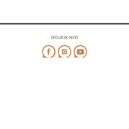
SEGUEIX-NOS
CONTACTE
Telèfon:
972 545 058
/ WhatsApp:
698 99 52 85
¿Tens dubtes?
info@covicaemporda.com
C/ Sant Climent, s/n 17763 Masarac - Alt Empordà
(Girona)