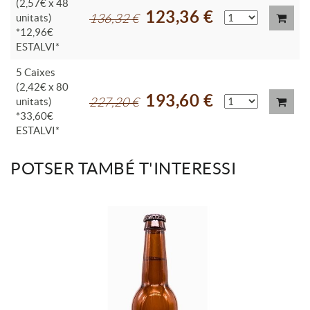
(2,57€ x 48
123,36 €
unitats)
136,32 €
*12,96€
ESTALVI*
5 Caixes
(2,42€ x 80
193,60 €
unitats)
227,20 €
*33,60€
ESTALVI*
POTSER TAMBÉ T'INTERESSI