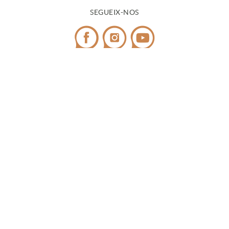
SEGUEIX-NOS
CONTACTE
Telèfon:
972 545 058
/ WhatsApp:
698 99 52 85
¿Tens dubtes?
info@covicaemporda.com
C/ Sant Climent, s/n 17763 Masarac - Alt Empordà
(Girona)
De dilluns a divendres de 9h a 18h
Caps de setmana i festius de 9h a 14h
NEWSLETTER