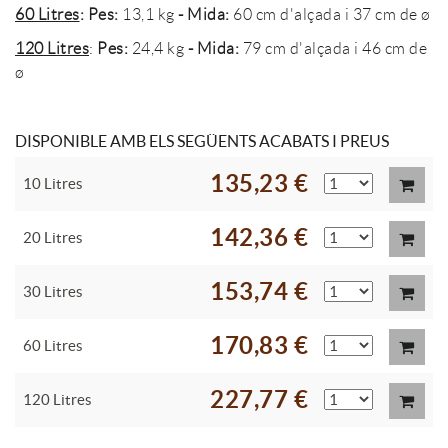
60 Litres
: Pes:
13,1 kg
- Mida:
60 cm d'alçada i 37 cm de ø
120 Litres
:
Pes:
24,4 kg
- Mida:
79 cm d'alçada i 46 cm de
ø
DISPONIBLE AMB ELS SEGÜENTS ACABATS I PREUS
135,23 €
10 Litres
142,36 €
20 Litres
153,74 €
30 Litres
170,83 €
60 Litres
227,77 €
120 Litres