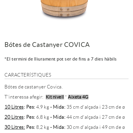
Bótes de Castanyer COVICA
*El termini de lliurament pot ser de fins a 7 dies hàbils
CARACTERÍSTIQUES
Bótes de castanyer Covica.
T'interessa afegir:
Kit nivel
l
*
Aixeta 4G
10 Litres
: Pes:
4,9 kg
- Mida:
35 cm d'alçada i 23 cm de ø
20 Litres
: Pes:
6,8 kg
- Mida:
44 cm d'alçada i 27 cm de ø
30 Litres:
Pes:
8,2 kg
- Mida:
30 cm d'alçada i 49 cm de ø