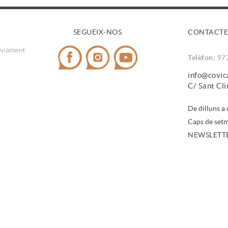
SEGUEIX-NOS
CONTACTE
nviament
Telèfon:
97
info@covi
C/ Sant Cl
De dilluns a
Caps de setm
NEWSLETT
En subscri
de dades
.