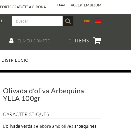
ACCEPTEM BIZUM
PORTS GRATUÏTS A GIRONA
LL
0
ITEMS
EL MEU COMPTE
DISTRIBUCIÓ
Olivada d’oliva Arbequina
YLLA 100gr
CARACTERÍSTIQUES
L’
olivada verda
s’elabora amb olives
arbequines