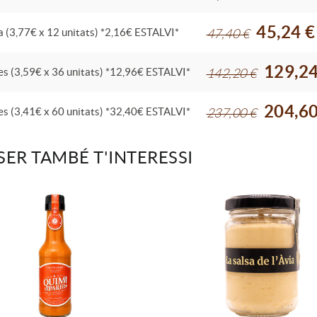
45,24 €
a (3,77€ x 12 unitats) *2,16€ ESTALVI*
47,40 €
129,24
es (3,59€ x 36 unitats) *12,96€ ESTALVI*
142,20 €
204,60
es (3,41€ x 60 unitats) *32,40€ ESTALVI*
237,00 €
SER TAMBÉ T'INTERESSI