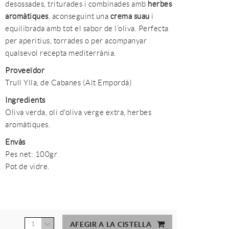
desossades, triturades i combinades amb
herbes
aromàtiques
, aconseguint una
crema suau
i
equilibrada amb tot el sabor de l’oliva. Perfecta
per aperitius, torrades o per acompanyar
qualsevol recepta mediterrània.
Proveeïdor
Trull Ylla, de Cabanes (Alt Empordà)
Ingredients
Oliva verda, oli d'oliva verge extra, herbes
aromàtiques.
Envàs
Pes net: 100gr
Pot de vidre.
1
AFEGIR A LA CISTELLA