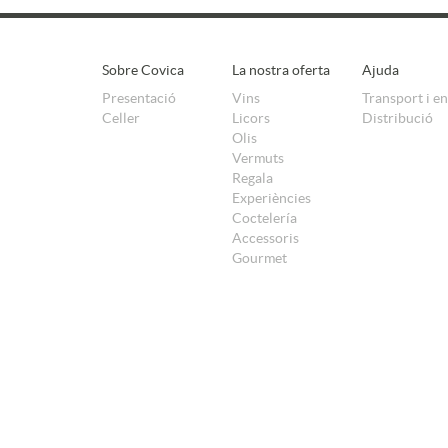
Sobre Covica
La nostra oferta
Ajuda
Presentació
Vins
Transport i e
Celler
Licors
Distribució
Olis
Vermuts
Regala
Experiències
Coctelería
Accessoris
Gourmet
POLÍTICA DE COOKIES
AVÍS LEGAL
POLÍTICA DE PRIVACITAT
TERMES I CONDICIONS DE VENDA