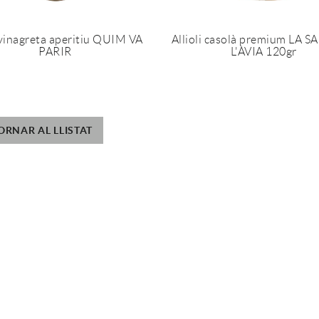
 vinagreta aperitiu QUIM VA
Allioli casolà premium LA S
PARIR
L'ÀVIA 120gr
ORNAR AL LLISTAT