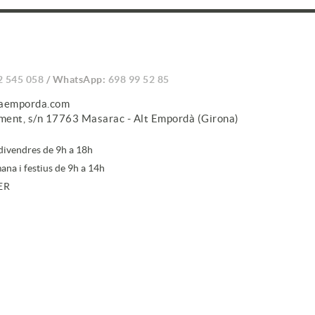
2 545 058
/ WhatsApp:
698 99 52 85
caemporda.com
iment, s/n 17763 Masarac - Alt Empordà (Girona)
 divendres de 9h a 18h
ana i festius de 9h a 14h
ER
ure't a la newsletter, acceptes la nostra
política de protecció